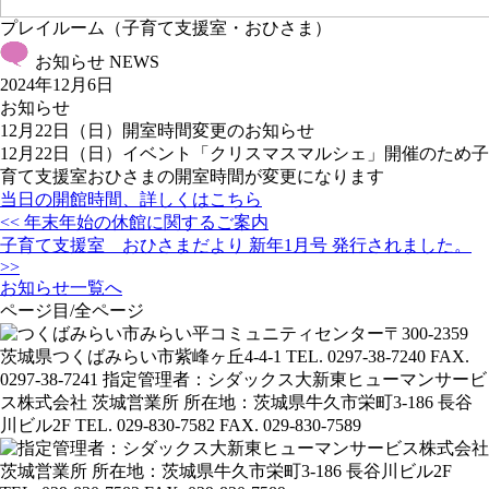
プレイルーム（子育て支援室・おひさま）
お知らせ
NEWS
2024年12月6日
お知らせ
12月22日（日）開室時間変更のお知らせ
12月22日（日）イベント「クリスマスマルシェ」開催のため子
育て支援室おひさまの開室時間が変更になります
当日の開館時間、詳しくはこちら
投
<< 年末年始の休館に関するご案内
稿
子育て支援室 おひさまだより 新年1月号 発行されました。
ナ
>>
お知らせ一覧へ
ビ
ページ目/全ページ
ゲ
ー
シ
ョ
ン