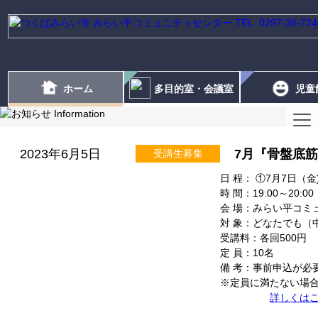
ホーム
多目的室・会議室
児童
2023年6月5日
7月『骨盤底
受講生募集
日 程： ①7月7日（金
時 間：19:00～20:00
会 場：みらい平コミ
対 象：どなたでも（
受講料：各回500円
定 員：10名
備 考：事前申込が必
※定員に満たない場
詳しくは