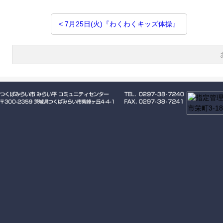
投
< 7月25日(火)『わくわくキッズ体操』
稿
ナ
ビ
ゲ
ー
シ
ョ
ン