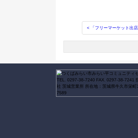
投
< 「フリーマーケット出
稿
ナ
ビ
ゲ
ー
シ
ョ
ン