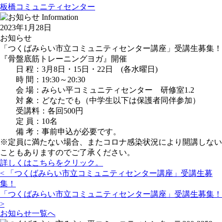
板橋コミュニティセンター
2023年1月28日
お知らせ
「つくばみらい市立コミュニティセンター講座」受講生募集！
『骨盤底筋トレーニングヨガ』開催
日 程：3月8日・15日・22日 (各水曜日)
時 間：19:30～20:30
会 場：みらい平コミュニティセンター 研修室1.2
対 象：どなたでも（中学生以下は保護者同伴参加）
受講料：各回500円
定 員：10名
備 考：事前申込が必要です。
※定員に満たない場合、またコロナ感染状況により開講しない
こともありますのでご了承ください。
詳しくはこちらをクリック。
投
< 「つくばみらい市立コミュニティセンター講座」受講生募
稿
集！
ナ
「つくばみらい市立コミュニティセンター講座」受講生募集！
ビ
>
お知らせ一覧へ
ゲ